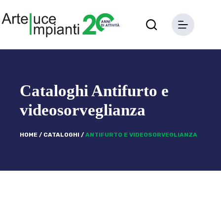
Salta
al
contenuto
Cataloghi Antifurto e
videosorveglianza
HOME
/
CATALOGHI
/
ANTIFURTO E VIDEOSORVEGLIANZA