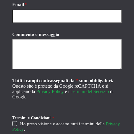
s
Email
*
a
g
g
i
o
Commento o messaggio
Tutti i campi contrassegnati da
*
sono obbligatori.
Questo sito è protetto da Google reCAPTCHA e si
applicano la
Privacy Policy
e i
Termini del Servizio
di
Google.
Termini e Condizioni
*
Ho preso visione e accetto tutti i termini della
Privacy
Policy
.