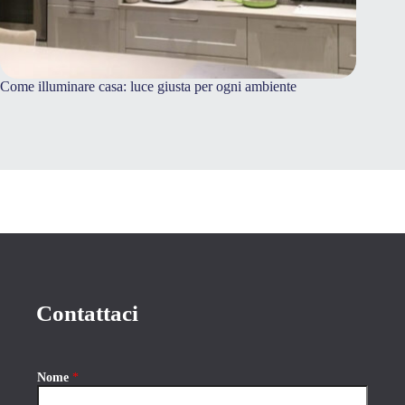
Come illuminare casa: luce giusta per ogni ambiente
Domotica
sceglier
Contattaci
Nome
*