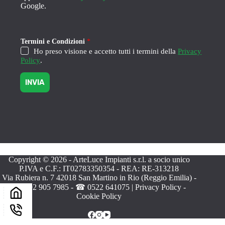
Google.
m
Termini e Condizioni
*
e
s
Ho preso visione e accetto tutti i termini della
Privacy
s
Policy
.
a
g
INVIA
g
i
o
C
o
n
d
i
z
Copyright © 2026 - ArteLuce Impianti s.r.l. a socio unico
i
P.IVA e C.F.: IT02783350354 - REA: RE-313218
o
Via Rubiera n. 7 42018 San Martino in Rio (Reggio Emilia) -
n
☎
392 905 7985
- ☎
0522 641075
|
Privacy Policy
-
i
Cookie Policy
T
e
r
m