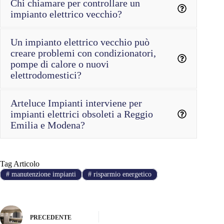
Chi chiamare per controllare un
impianto elettrico vecchio?
Un impianto elettrico vecchio può
creare problemi con condizionatori,
impianti elettrici civili
pompe di calore o nuovi
impianti elettrici industriali
elettrodomestici?
Arteluce Impianti interviene per
condizionatori
impianti elettrici obsoleti a Reggio
pompe di calore
Emilia e Modena?
Tag Articolo
impianti
#
manutenzione impianti
#
risparmio energetico
elettrici civili
impianti elettrici industriali
richiedere
un sopralluogo tecnico
PRECEDENTE