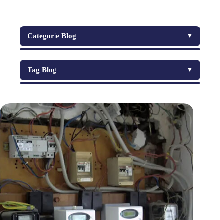
Categorie Blog
▼
Azienda e novità
Tag Blog
▼
Casa smart e automazione quotidiana
automazione varchi
Efficienza energetica e consumi
installazione pannelli solari
Guide pratiche
manutenzione impianti
Manutenzione e controlli
risparmio energetico
Normative e adempimenti
Sicurezza e affidabilità impianti