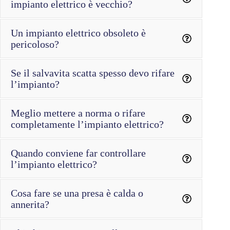
impianto elettrico è vecchio?
Un impianto elettrico obsoleto è
pericoloso?
Se il salvavita scatta spesso devo rifare
elettricista qualificato
l’impianto?
Meglio mettere a norma o rifare
completamente l’impianto elettrico?
rifacimento dell’impianto elettrico
Quando conviene far controllare
l’impianto elettrico?
rifacimento
Cosa fare se una presa è calda o
completo
annerita?
condizionatori
pompe di
calore