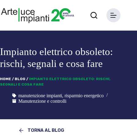
Salta
al
contenuto
Impianto elettrico obsoleto:
rischi, segnali e cosa fare
HOME
/
BLOG
/
IMPIANTO ELETTRICO OBSOLETO: RISCHI,
SEGNALI E COSA FARE
manutenzione impianti
,
risparmio energetico
Manutenzione e controlli
TORNA AL BLOG