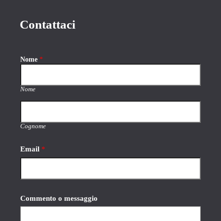
Contattaci
Nome
*
Nome
Cognome
Email
*
E
Commento o messaggio
m
a
i