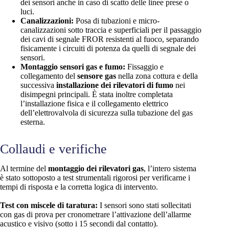
dei sensori anche in caso di scatto delle linee prese o
luci.
Canalizzazioni:
Posa di tubazioni e micro-
canalizzazioni sotto traccia e superficiali per il passaggio
dei cavi di segnale FROR resistenti al fuoco, separando
fisicamente i circuiti di potenza da quelli di segnale dei
sensori.
Montaggio sensori gas e fumo:
Fissaggio e
collegamento del
sensore gas
nella zona cottura e della
successiva
installazione dei rilevatori di fumo
nei
disimpegni principali. È stata inoltre completata
l’installazione fisica e il collegamento elettrico
dell’elettrovalvola di sicurezza sulla tubazione del gas
esterna.
Collaudi e verifiche
Al termine del
montaggio dei rilevatori gas
, l’intero sistema
è stato sottoposto a test strumentali rigorosi per verificarne i
tempi di risposta e la corretta logica di intervento.
Test con miscele di taratura:
I sensori sono stati sollecitati
con gas di prova per cronometrare l’attivazione dell’allarme
acustico e visivo (sotto i 15 secondi dal contatto).