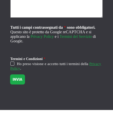
l
E
m
a
i
l
Tutti i campi contrassegnati da
*
sono obbligatori.
*
Questo sito è protetto da Google reCAPTCHA e si
applicano la
Privacy Policy
e i
Termini del Servizio
di
Google.
Termini e Condizioni
*
Ho preso visione e accetto tutti i termini della
Privacy
Policy
.
INVIA