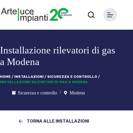
Salta
al
contenuto
Installazione rilevatori di gas
a Modena
HOME
/
INSTALLAZIONI
/
SICUREZZA E CONTROLLO
/
INSTALLAZIONE RILEVATORI DI GAS A MODENA
Sicurezza e controllo
Modena
TORNA ALLE INSTALLAZIONI