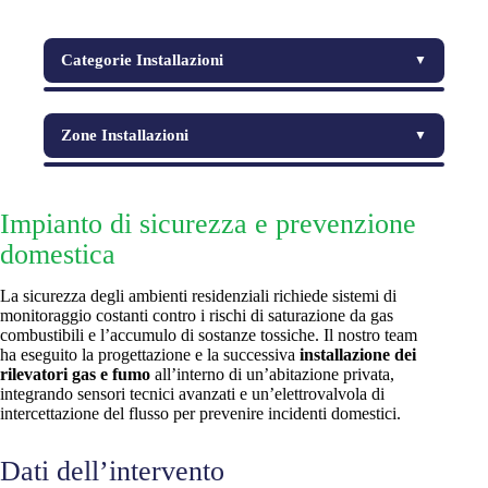
Categorie Installazioni
▼
Automazioni per accessi
Zone Installazioni
▼
Impianti Civili
Modena
Impianti Industriali
Impianto di sicurezza e prevenzione
Monza Brianza
Manutenzioni e ripristini
domestica
Parma
Progetti luce e relamping LED
La sicurezza degli ambienti residenziali richiede sistemi di
Ravenna
monitoraggio costanti contro i rischi di saturazione da gas
Realizzazioni e adeguamenti
combustibili e l’accumulo di sostanze tossiche. Il nostro team
ha eseguito la progettazione e la successiva
installazione dei
Reggio Emilia
Reti e connettività
rilevatori gas e fumo
all’interno di un’abitazione privata,
integrando sensori tecnici avanzati e un’elettrovalvola di
Sicurezza e controllo
intercettazione del flusso per prevenire incidenti domestici.
Dati dell’intervento