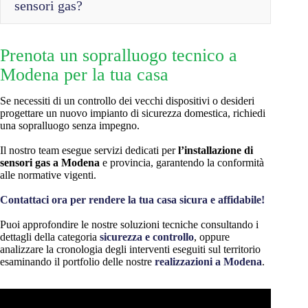
sensori gas?
D.M.
Prenota un sopralluogo tecnico a
37/08
CEI 64-8
Modena per la tua casa
Se necessiti di un controllo dei vecchi dispositivi o desideri
UNI EN 50194
progettare un nuovo impianto di sicurezza domestica, richiedi
UNI EN 50291
una sopralluogo senza impegno.
Il nostro team esegue servizi dedicati per
l’installazione di
sensori gas a Modena
e provincia, garantendo la conformità
alle normative vigenti.
Contattaci ora per rendere la tua casa sicura e affidabile!
Puoi approfondire le nostre soluzioni tecniche consultando i
dettagli della categoria
sicurezza e controllo
, oppure
analizzare la cronologia degli interventi eseguiti sul territorio
esaminando il portfolio delle nostre
realizzazioni a Modena
.