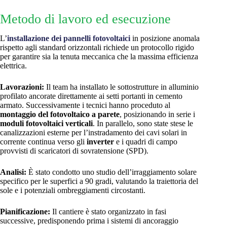
Metodo di lavoro ed esecuzione
L’
installazione dei pannelli fotovoltaici
in posizione anomala
rispetto agli standard orizzontali richiede un protocollo rigido
per garantire sia la tenuta meccanica che la massima efficienza
elettrica.
Lavorazioni:
Il team ha installato le sottostrutture in alluminio
profilato ancorate direttamente ai setti portanti in cemento
armato. Successivamente i tecnici hanno proceduto al
montaggio del fotovoltaico a parete
, posizionando in serie i
moduli fotovoltaici verticali
. In parallelo, sono state stese le
canalizzazioni esterne per l’instradamento dei cavi solari in
corrente continua verso gli
inverter
e i quadri di campo
provvisti di scaricatori di sovratensione (SPD).
Analisi:
È stato condotto uno studio dell’irraggiamento solare
specifico per le superfici a 90 gradi, valutando la traiettoria del
sole e i potenziali ombreggiamenti circostanti.
Pianificazione:
Il cantiere è stato organizzato in fasi
successive, predisponendo prima i sistemi di ancoraggio