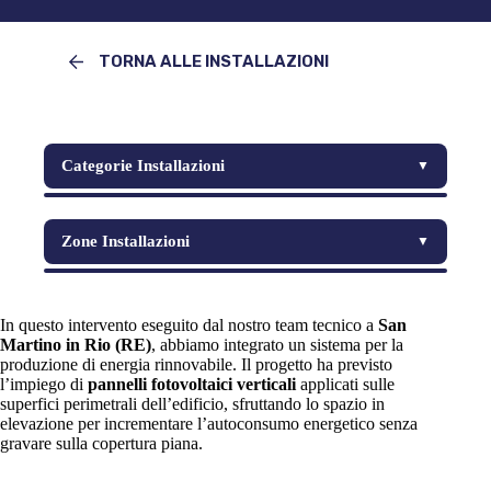
TORNA ALLE INSTALLAZIONI
Categorie Installazioni
▼
Automazioni per accessi
Zone Installazioni
▼
Impianti Civili
Modena
Impianti Industriali
In questo intervento eseguito dal nostro team tecnico a
San
Monza Brianza
Martino in Rio
Manutenzioni e ripristini
(RE)
, abbiamo integrato un sistema per la
produzione di energia rinnovabile. Il progetto ha previsto
Parma
l’impiego di
pannelli fotovoltaici verticali
applicati sulle
Progetti luce e relamping LED
superfici perimetrali dell’edificio, sfruttando lo spazio in
Ravenna
elevazione per incrementare l’autoconsumo energetico senza
Realizzazioni e adeguamenti
gravare sulla copertura piana.
Reggio Emilia
Reti e connettività