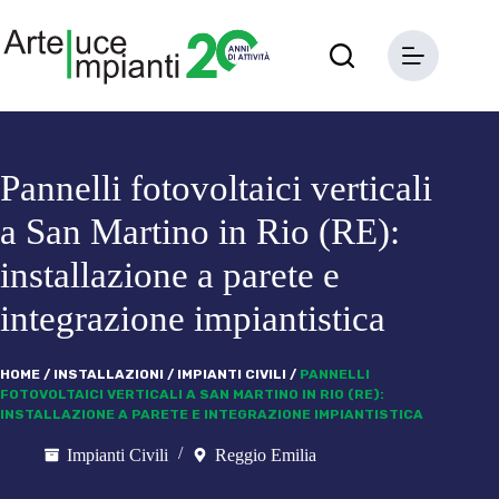
Salta
al
contenuto
Pannelli fotovoltaici verticali
a San Martino in Rio (RE):
installazione a parete e
integrazione impiantistica
HOME
/
INSTALLAZIONI
/
IMPIANTI CIVILI
/
PANNELLI
FOTOVOLTAICI VERTICALI A SAN MARTINO IN RIO (RE):
INSTALLAZIONE A PARETE E INTEGRAZIONE IMPIANTISTICA
Impianti Civili
Reggio Emilia