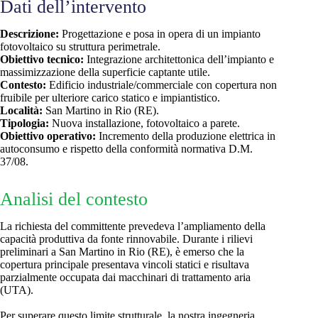
Dati dell’intervento
Sicurezza e controllo
Descrizione:
Progettazione e posa in opera di un impianto
fotovoltaico su struttura perimetrale.
Obiettivo tecnico:
Integrazione architettonica dell’impianto e
massimizzazione della superficie captante utile.
Contesto:
Edificio industriale/commerciale con copertura non
fruibile per ulteriore carico statico e impiantistico.
Località:
San Martino in Rio (RE).
Tipologia:
Nuova installazione, fotovoltaico a parete.
Obiettivo operativo:
Incremento della produzione elettrica in
autoconsumo e rispetto della conformità normativa D.M.
37/08.
Analisi del contesto
La richiesta del committente prevedeva l’ampliamento della
capacità produttiva da fonte rinnovabile. Durante i rilievi
preliminari a San Martino in Rio (RE), è emerso che la
copertura principale presentava vincoli statici e risultava
parzialmente occupata dai macchinari di trattamento aria
(UTA).
Per superare questo limite strutturale, la nostra ingegneria