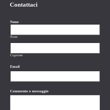
Contattaci
Nome
*
Nome
Cognome
Email
*
*
Commento o messaggio
m
e
s
s
a