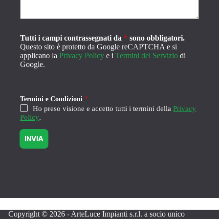
g
g
i
o
Tutti i campi contrassegnati da
*
sono obbligatori.
C
o
Questo sito è protetto da Google reCAPTCHA e si
n
applicano la
Privacy Policy
e i
Termini del Servizio
di
d
Google.
i
z
i
o
Termini e Condizioni
*
n
Ho preso visione e accetto tutti i termini della
Privacy
i
Policy
.
INVIA
Copyright © 2026 - ArteLuce Impianti s.r.l. a socio unico